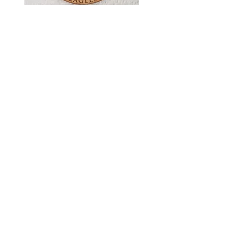
Médaille - Bois - Eagles
1
/
1
12065, 52e Avenue
Saint-Georges (Québec)
G5Y 5B9
Sans frais :
855 726.4624
Région de Québec :
514 347-1565