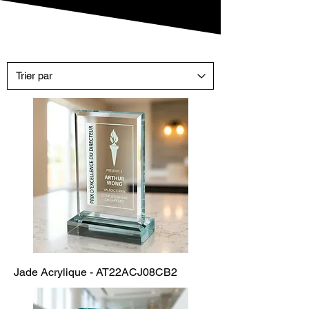
Jade Acrylique - AT22ACJ08CB2