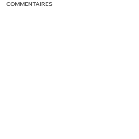
COMMENTAIRES
Envoyer
12065, 52e Avenue