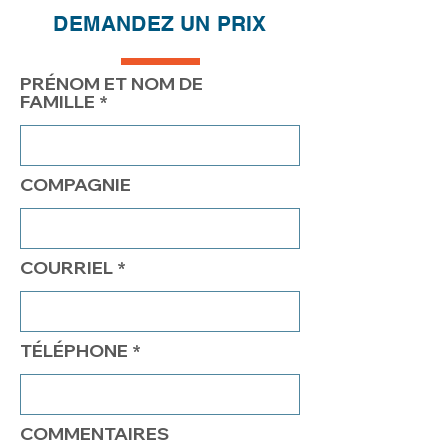
DEMANDEZ UN PRIX
PRIX
225.00$
175.00$
150.00$
PRÉNOM ET NOM DE
FAMILLE
COMPAGNIE
COURRIEL
TÉLÉPHONE
COMMENTAIRES