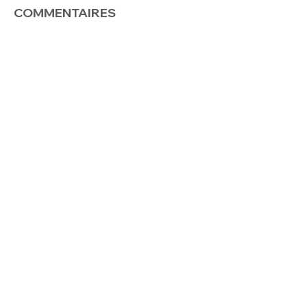
COMMENTAIRES
Envoyer
12065, 52e Avenue