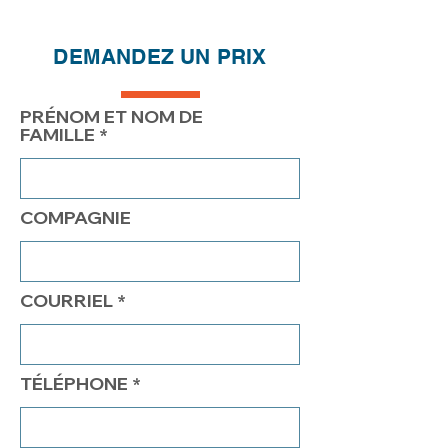
QTÉ
1
2
4
DEMANDEZ UN PRIX
PRIX
196.00$
146.00$
121.00$
PRÉNOM ET NOM DE
FAMILLE
COMPAGNIE
COURRIEL
TÉLÉPHONE