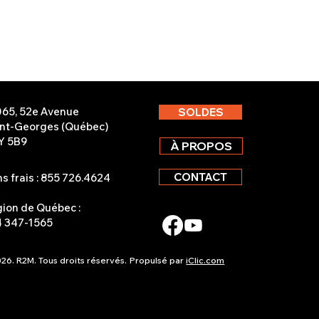
065, 52e Avenue
SOLDES
int-Georges (Québec)
Y 5B9
À PROPOS
CONTACT
s frais : 855 726.4624
ion de Québec :
4 347-1565
26. R2M. Tous droits réservés.
Propulsé par
iClic.com