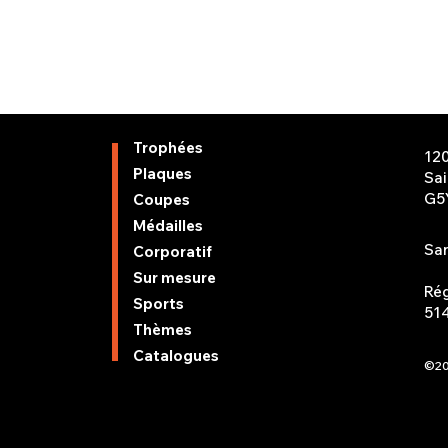
Trophées
12
Plaques
Sa
G5
Coupes
Médailles
San
Corporatif
Sur mesure
Rég
Sports
51
Thèmes
Catalogues
©20