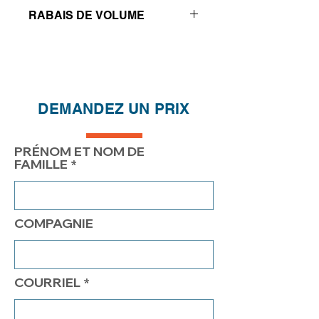
RABAIS DE VOLUME
Réductions de prix - Plus vous
achetez, plus vous économisez
QTÉ
1
2
4
DEMANDEZ UN PRIX
PRIX
249.20$
199.20$
174.20$
PRÉNOM ET NOM DE
FAMILLE
COMPAGNIE
COURRIEL