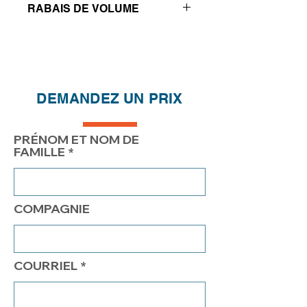
RABAIS DE VOLUME
Réductions de prix - Plus vous
achetez, plus vous économisez
QTÉ
1
2
4
DEMANDEZ UN PRIX
PRIX
275.00$
225.00$
196.50$
PRÉNOM ET NOM DE
FAMILLE
COMPAGNIE
COURRIEL