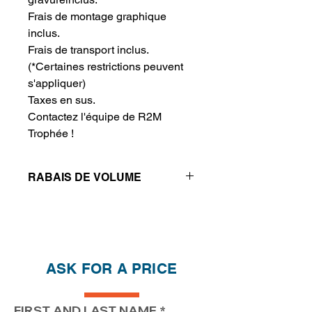
Frais de montage graphique
inclus.
Frais de transport inclus.
(*Certaines restrictions peuvent
s'appliquer)
Taxes en sus.
Contactez l'équipe de R2M
Trophée !
RABAIS DE VOLUME
Réductions de prix - Plus vous
achetez, plus vous économisez
QTÉ
1
2
4
ASK FOR A PRICE
PRIX
210.20$
160.20$
135.20$
FIRST AND LAST NAME