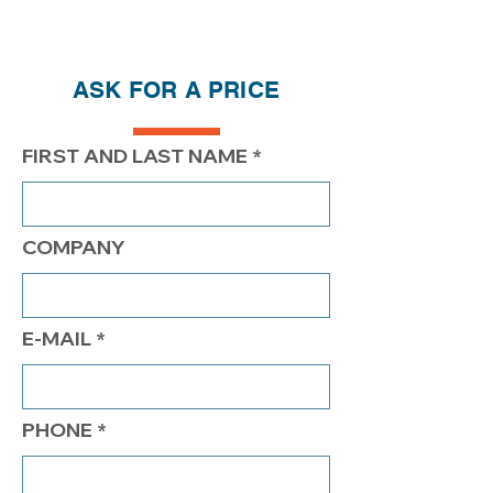
achetez, plus vous économisez
QTÉ
1
2
4
ASK FOR A PRICE
PRIX
270.00$
220.00$
192.00$
FIRST AND LAST NAME
COMPANY
E-MAIL
PHONE