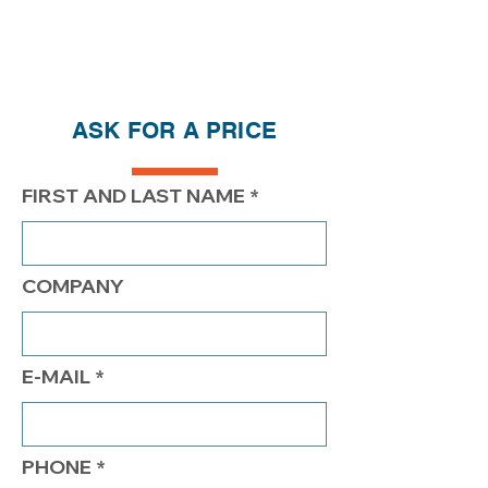
Réductions de prix - Plus vous
achetez, plus vous économisez
QTÉ
1
2
4
ASK FOR A PRICE
PRIX
395.00$
345.00$
314.00$
FIRST AND LAST NAME
COMPANY
E-MAIL
PHONE