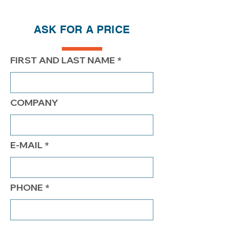
QTÉ
1
2
4
ASK FOR A PRICE
PRIX
500.00$
450.00$
417.00$
FIRST AND LAST NAME
COMPANY
E-MAIL
PHONE