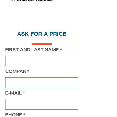
Réductions de prix - Plus vous
achetez, plus vous économisez
QTÉ
1
2
4
ASK FOR A PRICE
PRIX
330.00$
280.00$
250.00$
FIRST AND LAST NAME
COMPANY
E-MAIL
PHONE