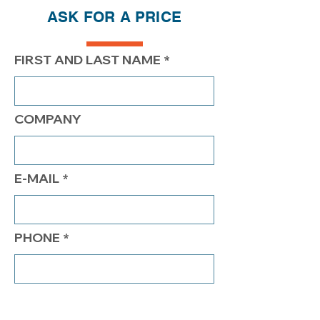
ASK FOR A PRICE
PRIX
370.00$
320.00$
280.00$
FIRST AND LAST NAME
COMPANY
E-MAIL
PHONE
COMMENTS