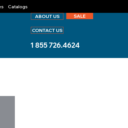
es
Catalogs
SALE
ABOUT US
CONTACT US
1 855 726.4624