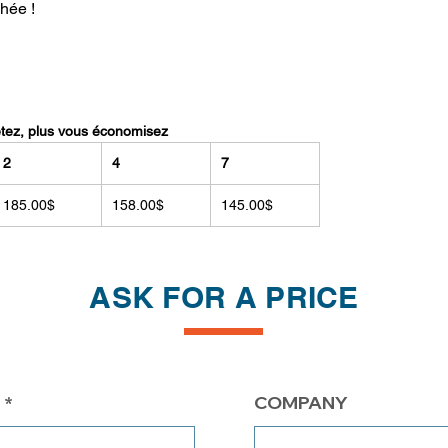
hée !
etez, plus vous économisez
2
4
7
185.00$
158.00$
145.00$
ASK FOR A PRICE
COMPANY