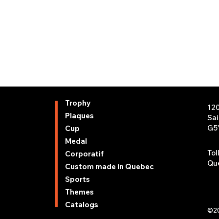
Trophy
12
Plaques
Sa
G5
Cup
Medal
Tol
Corporatif
Que
Custom made in Quebec
Sports
Themes
Catalogs
©20