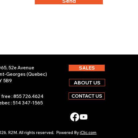
Send
065, 52e Avenue
SALES
int-Georges (Quebec)
Y 5B9
ABOUT US
CONTACT US
l free : 855 726.4624
bec : 514 347-1565
26. R2M. All rights reserved.
Powered By
iClic.com