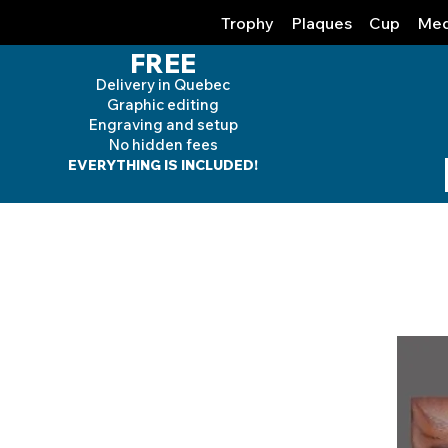
Trophy
Plaques
Cup
Med
FREE
Delivery in Quebec
Graphic editing
Engraving and
setup
No hidden fees
EVERYTHING IS INCLUDED!