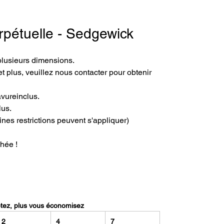
rpétuelle - Sedgewick
plusieurs dimensions.
t plus, veuillez nous contacter pour obtenir 
avureinclus.
lus.
ines restrictions peuvent s'appliquer)
hée !
etez, plus vous économisez
2
4
7