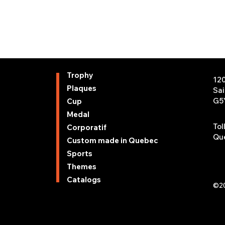
Trophy
12
Plaques
Sa
G5
Cup
Medal
Tol
Corporatif
Que
Custom made in Quebec
Sports
Themes
Catalogs
©20