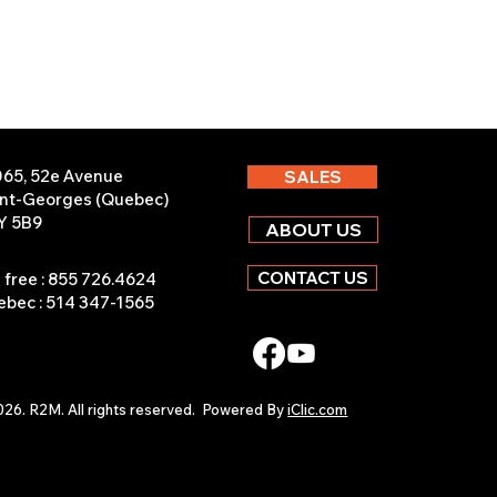
065, 52e Avenue
SALES
int-Georges (Quebec)
Y 5B9
ABOUT US
CONTACT US
l free : 855 726.4624
bec : 514 347-1565
26. R2M. All rights reserved.
Powered By
iClic.com