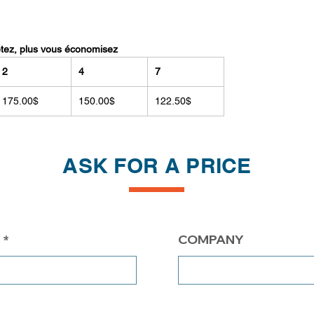
etez, plus vous économisez
2
4
7
175.00$
150.00$
122.50$
ASK FOR A PRICE
COMPANY