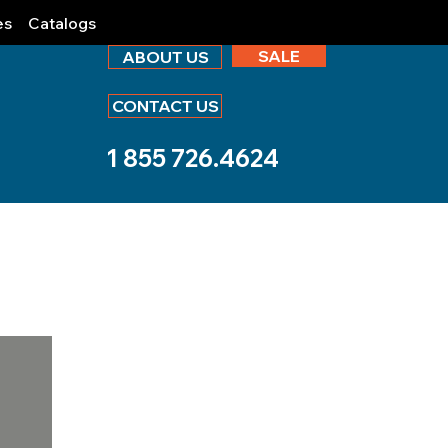
es
Catalogs
SALE
ABOUT US
CONTACT US
1 855 726.4624