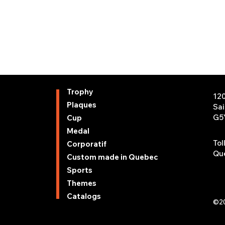
Trophy
12
Plaques
Sa
G5
Cup
Medal
Tol
Corporatif
Que
Custom made in Quebec
Sports
Themes
Catalogs
©20