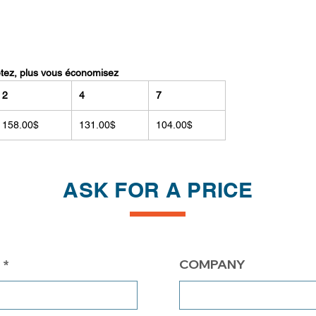
etez, plus vous économisez
2
4
7
158.00$
131.00$
104.00$
ASK FOR A PRICE
COMPANY