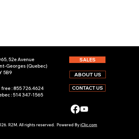
065, 52e Avenue
SALES
int-Georges (Quebec)
Y 5B9
ABOUT US
CONTACT US
l free : 855 726.4624
bec : 514 347-1565
26. R2M. All rights reserved.
Powered By
iClic.com