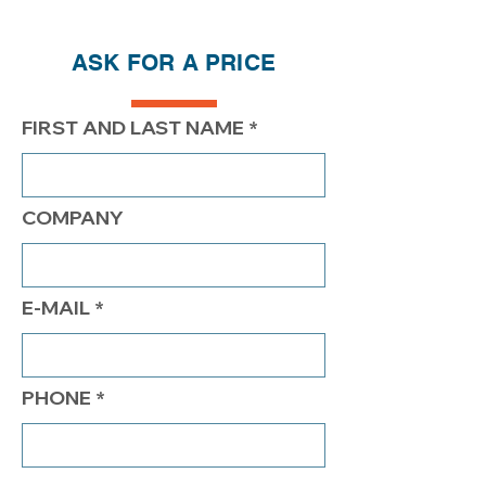
QTÉ
1
2
4
ASK FOR A PRICE
PRIX
335.00$
285.00$
260.00$
FIRST AND LAST NAME
COMPANY
E-MAIL
PHONE