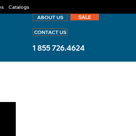
es
Catalogs
SALE
ABOUT US
CONTACT US
1 855 726.4624