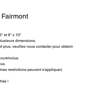
- Fairmont
' et 9'' x 10''
plusieurs dimensions.
t plus, veuillez nous contacter pour obtenir 
avureinclus.
lus.
ines restrictions peuvent s'appliquer)
hée !