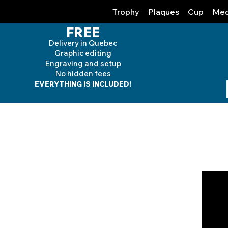
Trophy
Plaques
Cup
Med
FREE
Delivery in Quebec
Graphic editing
Engraving and
setup
No hidden fees
EVERYTHING IS INCLUDED!