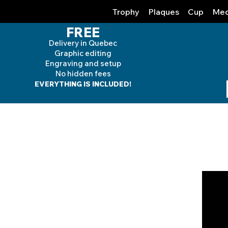
Trophy
Plaques
Cup
Med
FREE
Delivery in Quebec
Graphic editing
Engraving and
setup
No hidden fees
EVERYTHING IS INCLUDED!