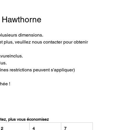
 - Hawthorne
plusieurs dimensions.
t plus, veuillez nous contacter pour obtenir 
avureinclus.
lus.
ines restrictions peuvent s'appliquer)
hée !
etez, plus vous économisez
2
4
7