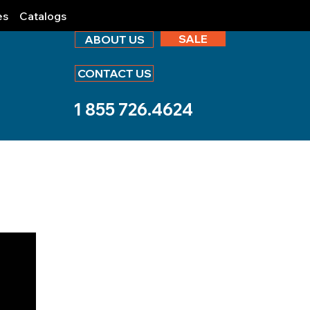
es
Catalogs
SALE
ABOUT US
CONTACT US
1 855 726.4624