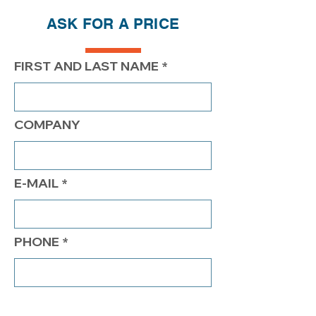
ASK FOR A PRICE
PRIX
265.00$
215.00$
186.50$
FIRST AND LAST NAME
COMPANY
E-MAIL
PHONE
COMMENTS