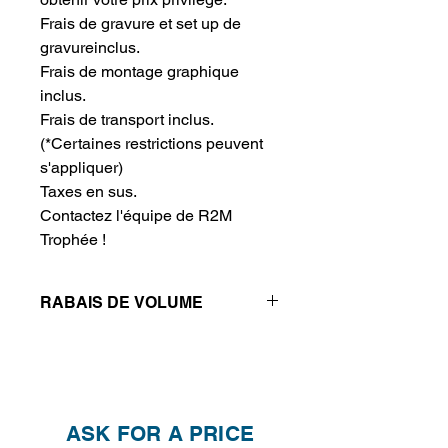
Frais de gravure et set up de 
gravureinclus.
Frais de montage graphique 
inclus.
Frais de transport inclus.
(*Certaines restrictions peuvent
s'appliquer)
Taxes en sus.
Contactez l'équipe de R2M 
Trophée !
RABAIS DE VOLUME
Réductions de prix - Plus vous
achetez, plus vous économisez
QTÉ
1
2
4
ASK FOR A PRICE
PRIX
280.00$
230.00$
201.50$