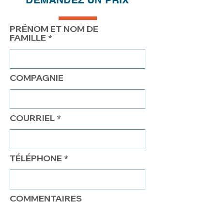
PRIX
320.00$
270.00$
245.00$
PRÉNOM ET NOM DE
FAMILLE
COMPAGNIE
COURRIEL
TÉLÉPHONE
COMMENTAIRES