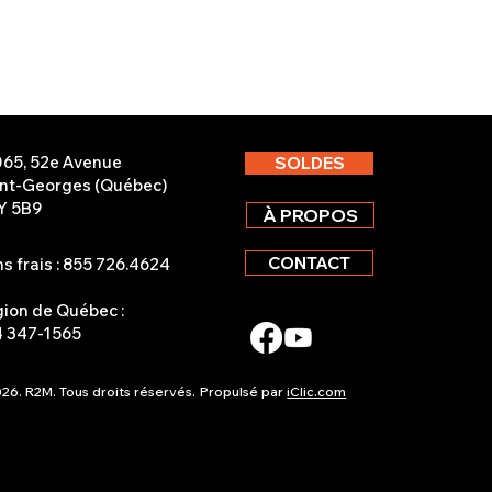
065, 52e Avenue
SOLDES
int-Georges (Québec)
Y 5B9
À PROPOS
CONTACT
s frais : 855 726.4624
ion de Québec :
4 347-1565
26. R2M. Tous droits réservés.
Propulsé par
iClic.com