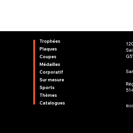
Trophées
12
Plaques
Sa
G5
Coupes
Médailles
San
Corporatif
Sur mesure
Rég
Sports
51
Thèmes
Catalogues
©20