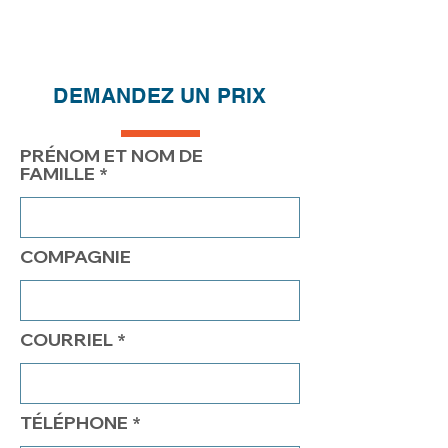
Réductions de prix - Plus vous
achetez, plus vous économisez
QTÉ
1
2
4
7
DEMANDEZ UN PRIX
PRIX
158.00$
108.00$
83.00$
73.00$
PRÉNOM ET NOM DE
FAMILLE
COMPAGNIE
COURRIEL
TÉLÉPHONE