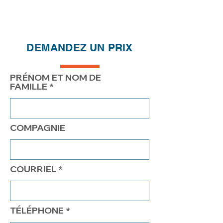
Réductions de prix - Plus vous
achetez, plus vous économisez
QTÉ
1
2
4
7
DEMANDEZ UN PRIX
PRIX
158.00$
108.00$
83.00$
73.00$
PRÉNOM ET NOM DE
FAMILLE
COMPAGNIE
COURRIEL
TÉLÉPHONE