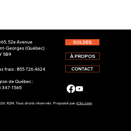
065, 52e Avenue
SOLDES
int-Georges (Québec)
Y 5B9
À PROPOS
CONTACT
s frais : 855 726.4624
ion de Québec :
4 347-1565
26. R2M. Tous droits réservés.
Propulsé par
iClic.com