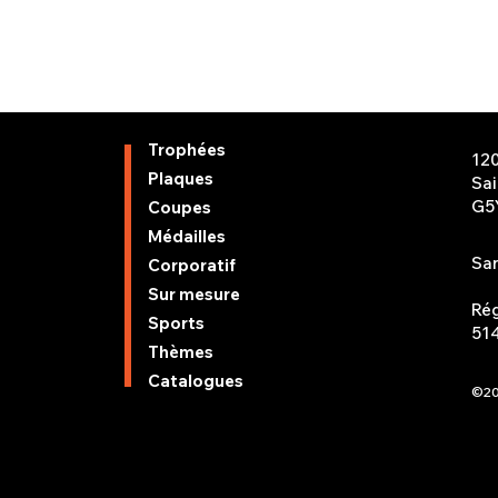
Trophées
12
Plaques
Sa
G5
Coupes
Médailles
San
Corporatif
Sur mesure
Rég
Sports
51
Thèmes
Catalogues
©20