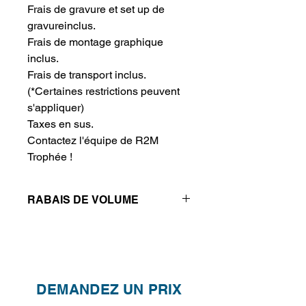
Frais de gravure et set up de 
gravureinclus.
Frais de montage graphique 
inclus.
Frais de transport inclus.
(*Certaines restrictions peuvent
s'appliquer)
Taxes en sus.
Contactez l'équipe de R2M 
Trophée !
RABAIS DE VOLUME
Réductions de prix - Plus vous
achetez, plus vous économisez
QTÉ
1
2
4
DEMANDEZ UN PRIX
PRIX
240.20$
190.20$
162.20$