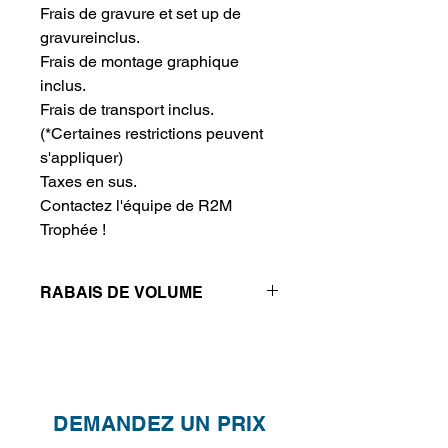
Frais de gravure et set up de 
gravureinclus.
Frais de montage graphique 
inclus.
Frais de transport inclus.
(*Certaines restrictions peuvent
s'appliquer)
Taxes en sus.
Contactez l'équipe de R2M 
Trophée !
RABAIS DE VOLUME
Réductions de prix - Plus vous
achetez, plus vous économisez
QTÉ
1
2
4
DEMANDEZ UN PRIX
PRIX
230.20$
180.20$
155.20$