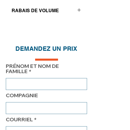
RABAIS DE VOLUME
Réductions de prix - Plus vous
achetez, plus vous économisez
QTÉ
1
2
4
DEMANDEZ UN PRIX
PRIX
400.00$
350.00$
319.00$
PRÉNOM ET NOM DE
FAMILLE
COMPAGNIE
COURRIEL