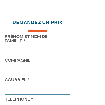
Réductions de prix - Plus vous
achetez, plus vous économisez
QTÉ
1
2
4
DEMANDEZ UN PRIX
PRIX
280.00$
230.00$
201.50$
PRÉNOM ET NOM DE
FAMILLE
COMPAGNIE
COURRIEL
TÉLÉPHONE