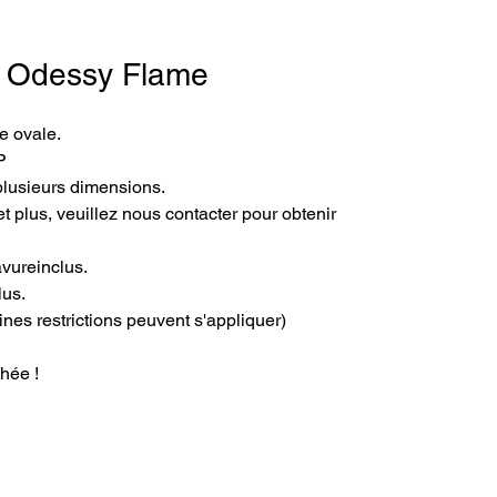
 - Odessy Flame
e ovale.
P
plusieurs dimensions.
t plus, veuillez nous contacter pour obtenir 
avureinclus.
lus.
ines restrictions peuvent s'appliquer)
hée !