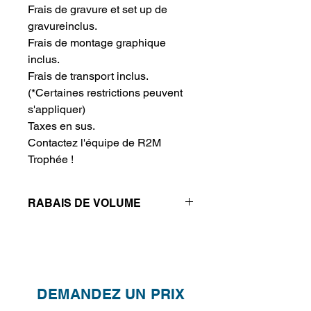
Frais de gravure et set up de 
gravureinclus.
Frais de montage graphique 
inclus.
Frais de transport inclus.
(*Certaines restrictions peuvent
s'appliquer)
Taxes en sus.
Contactez l'équipe de R2M 
Trophée !
RABAIS DE VOLUME
Réductions de prix - Plus vous
achetez, plus vous économisez
QTÉ
1
2
4
DEMANDEZ UN PRIX
PRIX
440.00$
390.00$
365.00$