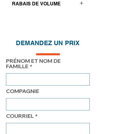
RABAIS DE VOLUME
Réductions de prix - Plus vous
achetez, plus vous économisez
QTÉ
1
2
4
DEMANDEZ UN PRIX
PRIX
238.22$
188.22$
163.22$
PRÉNOM ET NOM DE
FAMILLE
COMPAGNIE
COURRIEL