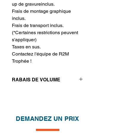
up de gravureinclus.
Frais de montage graphique 
inclus.
Frais de transport inclus.
(*Certaines restrictions peuvent
s'appliquer)
Taxes en sus.
Contactez l'équipe de R2M 
Trophée !
RABAIS DE VOLUME
Réductions de prix - Plus vous
achetez, plus vous économisez
QTÉ
1
2
4
DEMANDEZ UN PRIX
PRIX
190.00$
140.00$
115.00$