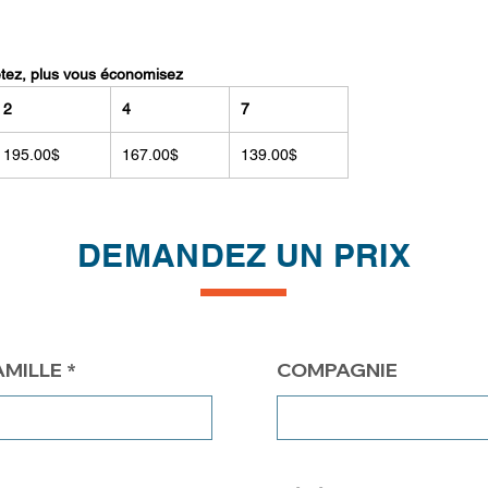
etez, plus vous économisez
2
4
7
195.00$
167.00$
139.00$
DEMANDEZ UN PRIX
AMILLE
COMPAGNIE