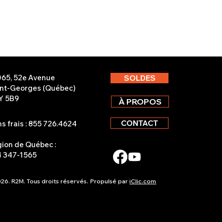
065, 52e Avenue
SOLDES
int-Georges (Québec)
Y 5B9
À PROPOS
CONTACT
s frais : 855 726.4624
ion de Québec :
4 347-1565
26. R2M. Tous droits réservés.
Propulsé par
iClic.com