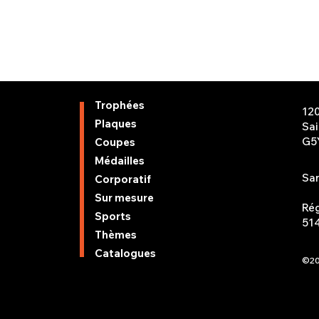
Trophées
12
Plaques
Sa
G5
Coupes
Médailles
San
Corporatif
Sur mesure
Rég
Sports
51
Thèmes
Catalogues
©20