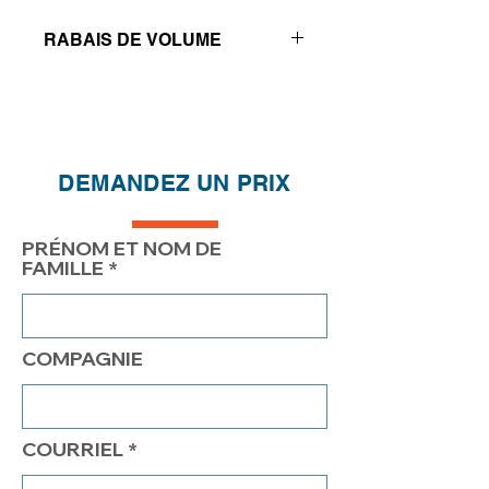
RABAIS DE VOLUME
Réductions de prix - Plus vous
achetez, plus vous économisez
QTÉ
1
2
4
DEMANDEZ UN PRIX
PRIX
385.00$
335.00$
310.00$
PRÉNOM ET NOM DE
FAMILLE
COMPAGNIE
COURRIEL